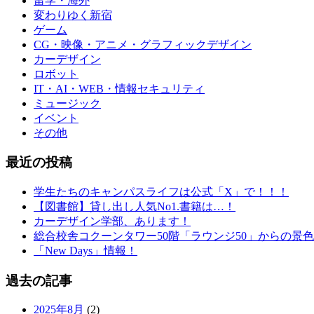
留学・海外
変わりゆく新宿
ゲーム
CG・映像・アニメ・グラフィックデザイン
カーデザイン
ロボット
IT・AI・WEB・情報セキュリティ
ミュージック
イベント
その他
最近の投稿
学生たちのキャンパスライフは公式「X」で！！！
【図書館】貸し出し人気No1.書籍は…！
カーデザイン学部、あります！
総合校舎コクーンタワー50階「ラウンジ50」からの景色
「New Days」情報！
過去の記事
2025年8月
(2)