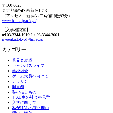
〒160-0023
東京都新宿区西新宿1-7-3
（アクセス：新宿(西口)駅前 徒歩3分）
www.hal.ac.jp/tokyo/
【入学相談室】
tel.03-3344-1010 fax.03-3344-3001
nyugaku.tokyo@hal.ac.jp
カテゴリー
業界＆就職
キャンパスライフ
学校紹介
ゲーム大賞へ向けて
デッサン
図書館
私の推しもの
ＨAL生の社会科見学
入学に向けて
私がHALへ来た理由