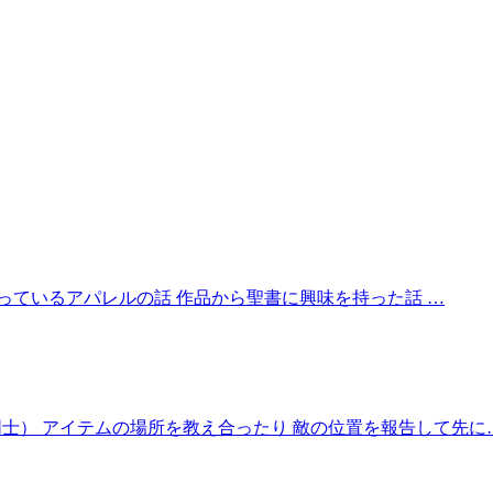
っているアパレルの話 作品から聖書に興味を持った話 …
生同士） アイテムの場所を教え合ったり 敵の位置を報告して先に