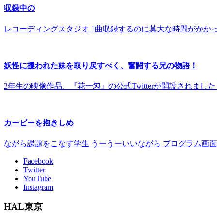
収録中の
レコーディングスタジオ 1曲収録するのに莫大な時間がかか
妖怪に攫われた妹を取り戻すべく、奮闘する兄の物語！
2年生の映像作品、『花一匁』の公式Twitterが開設されま
カービーを抱きしめ
ながら課題をこなす学生 うーうーいいながら プログラム画
Facebook
Twitter
YouTube
Instagram
HAL東京