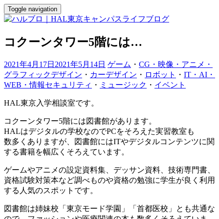
Toggle navigation
コクーンタワー5階には…
2021年4月17日
2021年5月14日
ゲーム
・
CG・映像・アニメ・
グラフィックデザイン
・
カーデザイン
・
ロボット
・
IT・AI・
WEB・情報セキュリティ
・
ミュージック
・
イベント
HAL東京入学相談室です。
コクーンタワー5階には図書館があります。
HALはデジタルの学校なのでPCをそろえた実習教室も
数多くありますが、図書館にはITやデジタルコンテンツに関
する書籍を幅広くそろえています。
ゲームやアニメの設定資料集、デッサン資料、技術専門書、
資格試験対策本など調べものや資格の勉強に学生が良く利用
する人気のスポットです。
図書館は姉妹校「東京モード学園」「首都医校」とも共通な
ので、ファッションや医療関連の本も数多くそろえていま