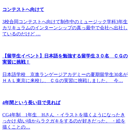
コンテストへ向けて
3校合同コンテストへ向けて制作中のミュージック学科3年生
カリキュラムのインターンシップの真っ最中で会社へ出社し
ているのだけど …
【留学生イベント】日本語を勉強する留学生３０名 ＣＧの
実習に挑戦！
日本語学校 京進ランゲージアカデミーの夏期留学生30名が
ＨＡＬ東京に来校し、 ＣＧの実習に挑戦しました。 今…
4年間という長い目で見れば
CG4年制 1年生 Hさん ・イラストを描くようになったき
っかけ 幼い頃からラクガキをするのが好きだった。 ・絵を
描くことの…