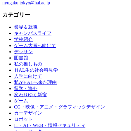
nyugaku.tokyo@hal.ac.jp
カテゴリー
業界＆就職
キャンパスライフ
学校紹介
ゲーム大賞へ向けて
デッサン
図書館
私の推しもの
ＨAL生の社会科見学
入学に向けて
私がHALへ来た理由
留学・海外
変わりゆく新宿
ゲーム
CG・映像・アニメ・グラフィックデザイン
カーデザイン
ロボット
IT・AI・WEB・情報セキュリティ