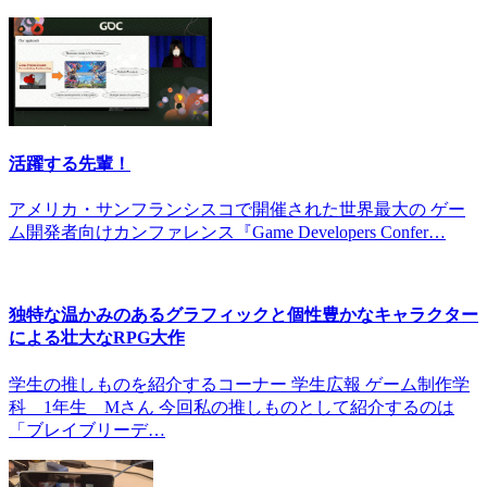
活躍する先輩！
アメリカ・サンフランシスコで開催された世界最大の ゲー
ム開発者向けカンファレンス『Game Developers Confer…
独特な温かみのあるグラフィックと個性豊かなキャラクター
による壮大なRPG大作
学生の推しものを紹介するコーナー 学生広報 ゲーム制作学
科 1年生 Mさん 今回私の推しものとして紹介するのは
「ブレイブリーデ…