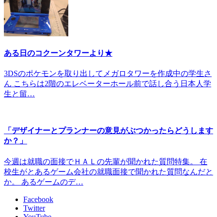
ある日のコクーンタワーより★
3DSのポケモンを取り出してメガロタワーを作成中の学生さ
ん こちらは2階のエレベーターホール前で話し合う日本人学
生と留…
「デザイナーとプランナーの意見がぶつかったらどうします
か？」
今週は就職の面接でＨＡＬの先輩が聞かれた質問特集。 在
校生がとあるゲーム会社の就職面接で聞かれた質問なんだと
か。 あるゲームのデ…
Facebook
Twitter
YouTube