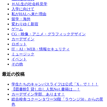
ＨAL生の社会科見学
入学に向けて
私がHALへ来た理由
留学・海外
変わりゆく新宿
ゲーム
CG・映像・アニメ・グラフィックデザイン
カーデザイン
ロボット
IT・AI・WEB・情報セキュリティ
ミュージック
イベント
その他
最近の投稿
学生たちのキャンパスライフは公式「X」で！！！
【図書館】貸し出し人気No1.書籍は…！
カーデザイン学部、あります！
総合校舎コクーンタワー50階「ラウンジ50」からの景
色