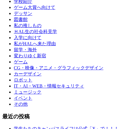
学校紹介
ゲーム大賞へ向けて
デッサン
図書館
私の推しもの
ＨAL生の社会科見学
入学に向けて
私がHALへ来た理由
留学・海外
変わりゆく新宿
ゲーム
CG・映像・アニメ・グラフィックデザイン
カーデザイン
ロボット
IT・AI・WEB・情報セキュリティ
ミュージック
イベント
その他
最近の投稿
学生たちのキャンパスライフは公式「X」で！！！