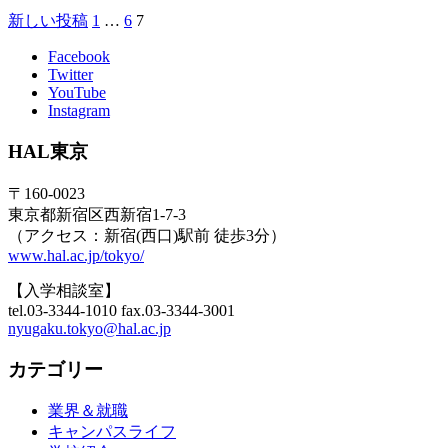
新しい投稿
1
…
6
7
Facebook
Twitter
YouTube
Instagram
HAL東京
〒160-0023
東京都新宿区西新宿1-7-3
（アクセス：新宿(西口)駅前 徒歩3分）
www.hal.ac.jp/tokyo/
【入学相談室】
tel.03-3344-1010 fax.03-3344-3001
nyugaku.tokyo@hal.ac.jp
カテゴリー
業界＆就職
キャンパスライフ