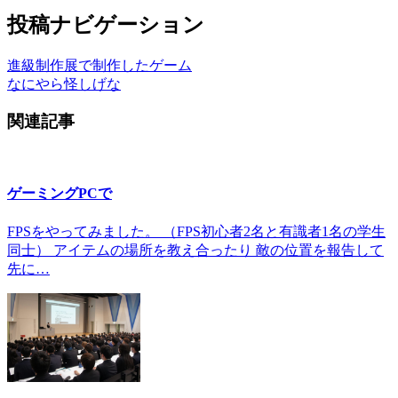
投稿ナビゲーション
進級制作展で制作したゲーム
なにやら怪しげな
関連記事
ゲーミングPCで
FPSをやってみました。 （FPS初心者2名と有識者1名の学生
同士） アイテムの場所を教え合ったり 敵の位置を報告して
先に…