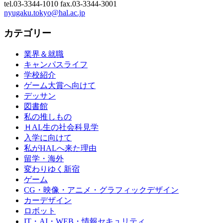
tel.03-3344-1010 fax.03-3344-3001
nyugaku.tokyo@hal.ac.jp
カテゴリー
業界＆就職
キャンパスライフ
学校紹介
ゲーム大賞へ向けて
デッサン
図書館
私の推しもの
ＨAL生の社会科見学
入学に向けて
私がHALへ来た理由
留学・海外
変わりゆく新宿
ゲーム
CG・映像・アニメ・グラフィックデザイン
カーデザイン
ロボット
IT・AI・WEB・情報セキュリティ