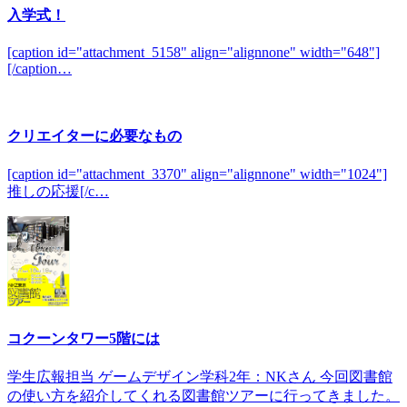
入学式！
[caption id="attachment_5158" align="alignnone" width="648"]
[/caption…
クリエイターに必要なもの
[caption id="attachment_3370" align="alignnone" width="1024"]
推しの応援[/c…
コクーンタワー5階には
学生広報担当 ゲームデザイン学科2年：NKさん 今回図書館
の使い方を紹介してくれる図書館ツアーに行ってきました。