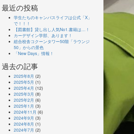
最近の投稿
学生たちのキャンパスライフは公式「X」
で！！！
【図書館】貸し出し人気No1.書籍は…！
カーデザイン学部、あります！
総合校舎コクーンタワー50階「ラウンジ
50」からの景色
「New Days」情報！
過去の記事
2025年8月
(2)
2025年5月
(1)
2025年4月
(12)
2025年3月
(8)
2025年2月
(6)
2025年1月
(3)
2024年11月
(6)
2024年9月
(3)
2024年8月
(1)
2024年7月
(2)