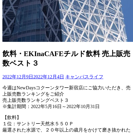
飲料・EKInaCAFEチルド飲料 売上販売
数ベスト３
2022年12月9日
2022年12月4日
キャンパスライフ
今週はNewDaysコクーンタワー新宿店にご協力いただき、売
上販売数ランキングをご紹介
売上販売数ランキングベスト３
※集計期間：2022年5月16日～2022年10月31日
【飲料】
１位：サントリー天然水５５０Ｐ
厳選された水源で、２０年以上の歳月をかけて磨き抜かれた