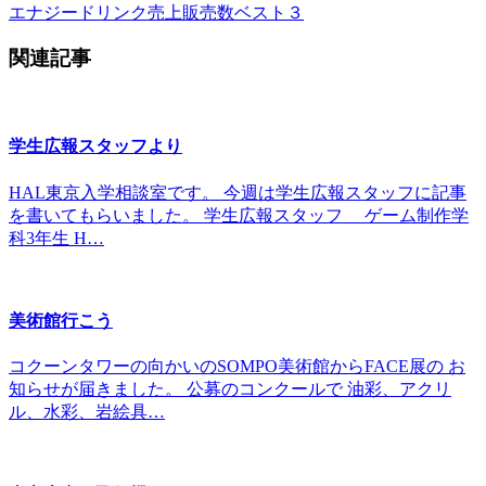
エナジードリンク売上販売数ベスト３
関連記事
学生広報スタッフより
HAL東京入学相談室です。 今週は学生広報スタッフに記事
を書いてもらいました。 学生広報スタッフ ゲーム制作学
科3年生 H…
美術館行こう
コクーンタワーの向かいのSOMPO美術館からFACE展の お
知らせが届きました。 公募のコンクールで 油彩、アクリ
ル、水彩、岩絵具…