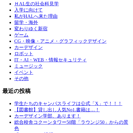
ＨAL生の社会科見学
入学に向けて
私がHALへ来た理由
留学・海外
変わりゆく新宿
ゲーム
CG・映像・アニメ・グラフィックデザイン
カーデザイン
ロボット
IT・AI・WEB・情報セキュリティ
ミュージック
イベント
その他
最近の投稿
学生たちのキャンパスライフは公式「X」で！！！
【図書館】貸し出し人気No1.書籍は…！
カーデザイン学部、あります！
総合校舎コクーンタワー50階「ラウンジ50」からの景
色