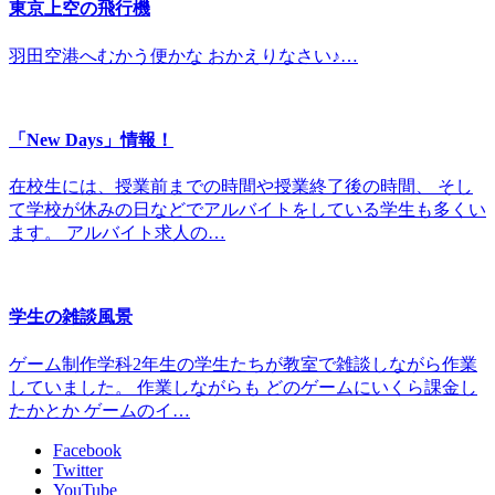
東京上空の飛行機
羽田空港へむかう便かな おかえりなさい♪…
「New Days」情報！
在校生には、授業前までの時間や授業終了後の時間、 そし
て学校が休みの日などでアルバイトをしている学生も多くい
ます。 アルバイト求人の…
学生の雑談風景
ゲーム制作学科2年生の学生たちが教室で雑談しながら作業
していました。 作業しながらも どのゲームにいくら課金し
たかとか ゲームのイ…
Facebook
Twitter
YouTube