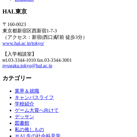
HAL東京
〒160-0023
東京都新宿区西新宿1-7-3
（アクセス：新宿(西口)駅前 徒歩3分）
www.hal.ac.jp/tokyo/
【入学相談室】
tel.03-3344-1010 fax.03-3344-3001
nyugaku.tokyo@hal.ac.jp
カテゴリー
業界＆就職
キャンパスライフ
学校紹介
ゲーム大賞へ向けて
デッサン
図書館
私の推しもの
ＨAL生の社会科見学