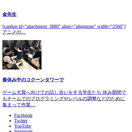
金先生
[caption id="attachment_3880" align="alignnone" width="2560"]
アニメの…
春休み中のコクーンタワーで
ゲーム大賞へ向けての話し合いをする学生たち 休み期間で
もチームでのプログラミングやレベルの調整などのために
集まって作業…
Facebook
Twitter
YouTube
Instagram