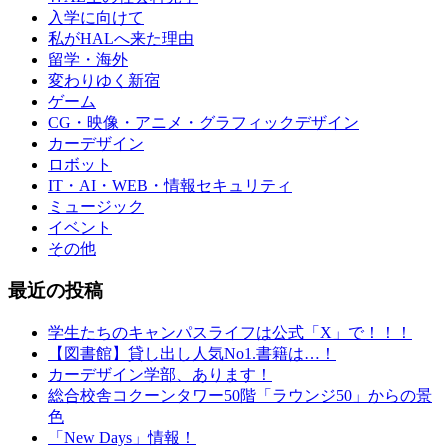
入学に向けて
私がHALへ来た理由
留学・海外
変わりゆく新宿
ゲーム
CG・映像・アニメ・グラフィックデザイン
カーデザイン
ロボット
IT・AI・WEB・情報セキュリティ
ミュージック
イベント
その他
最近の投稿
学生たちのキャンパスライフは公式「X」で！！！
【図書館】貸し出し人気No1.書籍は…！
カーデザイン学部、あります！
総合校舎コクーンタワー50階「ラウンジ50」からの景
色
「New Days」情報！