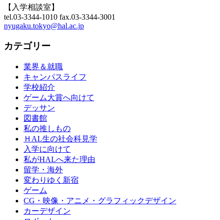
【入学相談室】
tel.03-3344-1010 fax.03-3344-3001
nyugaku.tokyo@hal.ac.jp
カテゴリー
業界＆就職
キャンパスライフ
学校紹介
ゲーム大賞へ向けて
デッサン
図書館
私の推しもの
ＨAL生の社会科見学
入学に向けて
私がHALへ来た理由
留学・海外
変わりゆく新宿
ゲーム
CG・映像・アニメ・グラフィックデザイン
カーデザイン