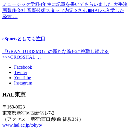
ミュージック学科4年生に記事を書いてもらいました 大手映
画製作会社 音響技術スタッフ内定 Sさん ■HALへ入学した
経緯 …
eSportsとしても注目
『GRAN TURISMO』の新たな進化に挑戦し続ける
>>>CROSSHAL …
Facebook
Twitter
YouTube
Instagram
HAL東京
〒160-0023
東京都新宿区西新宿1-7-3
（アクセス：新宿(西口)駅前 徒歩3分）
www.hal.ac.jp/tokyo/