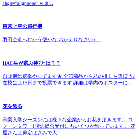
align="alignnone" widt…
東京上空の飛行機
羽田空港へむかう便かな おかえりなさい♪…
HAL生が選ぶ神7とは？？
自販機総選挙やってます★ 全75商品から君の推しを選ぼう♪
在校生は15日まで投票できます 詳細は学内のポスターに…
花を飾る
卒業入学シーズンには様々な企業からお花を頂きます。 コ
クーンタワー1階の総合受付にもいくつか飾っています。 花
屋さんは剪定ばさみで人…