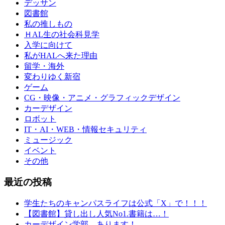
デッサン
図書館
私の推しもの
ＨAL生の社会科見学
入学に向けて
私がHALへ来た理由
留学・海外
変わりゆく新宿
ゲーム
CG・映像・アニメ・グラフィックデザイン
カーデザイン
ロボット
IT・AI・WEB・情報セキュリティ
ミュージック
イベント
その他
最近の投稿
学生たちのキャンパスライフは公式「X」で！！！
【図書館】貸し出し人気No1.書籍は…！
カーデザイン学部、あります！