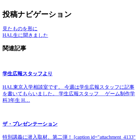
投稿ナビゲーション
見たものを形に
HAL生に聞きました
関連記事
学生広報スタッフより
HAL東京入学相談室です。 今週は学生広報スタッフに記事
を書いてもらいました。 学生広報スタッフ ゲーム制作学
科3年生 H…
ザ・プレゼンテーション
特別講義に潜入取材、第二弾！ [caption id="attachment_4133"