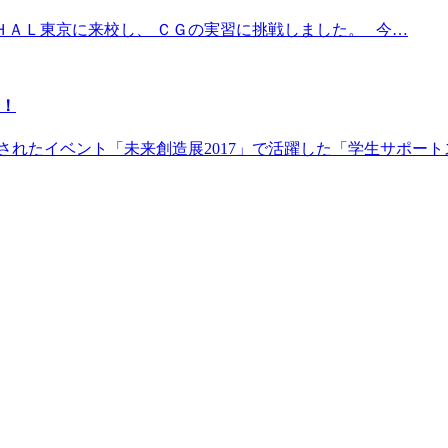
ＨＡＬ東京に来校し、 ＣＧの実習に挑戦しました。 今…
告！
されたイベント「未来創造展2017」で活躍した「学生サポー