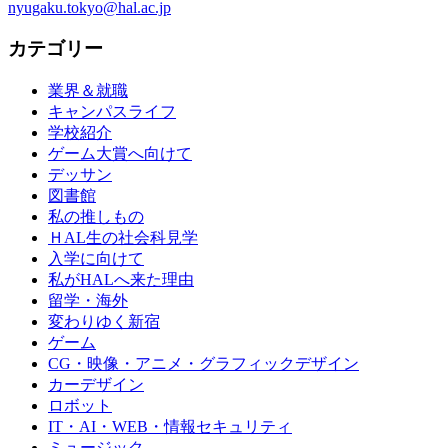
nyugaku.tokyo@hal.ac.jp
カテゴリー
業界＆就職
キャンパスライフ
学校紹介
ゲーム大賞へ向けて
デッサン
図書館
私の推しもの
ＨAL生の社会科見学
入学に向けて
私がHALへ来た理由
留学・海外
変わりゆく新宿
ゲーム
CG・映像・アニメ・グラフィックデザイン
カーデザイン
ロボット
IT・AI・WEB・情報セキュリティ
ミュージック