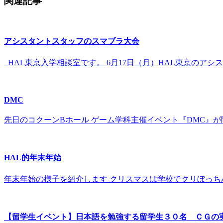
関連記事
アシスタントスタッフのスマブラ大会
HAL東京入学相談室です。 6月17日（月）HAL東京のア
DMC
先日のコクーンBホール ゲーム学科主催イベント『DMC』が
HAL的年末年始
年末年始の様子を紹介します クリスマスは学校でクリぼっち
【留学生イベント】日本語を勉強する留学生３０名 ＣＧの