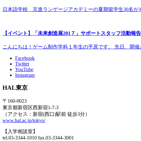
日本語学校 京進ランゲージアカデミーの夏期留学生30名が
【イベント】「未来創造展201７」サポートスタッフ活動報
こんにちは！ゲーム制作学科１年生の平原です。 先日、開催
Facebook
Twitter
YouTube
Instagram
HAL東京
〒160-0023
東京都新宿区西新宿1-7-3
（アクセス：新宿(西口)駅前 徒歩3分）
www.hal.ac.jp/tokyo/
【入学相談室】
tel.03-3344-1010 fax.03-3344-3001