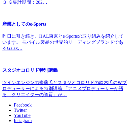
３ ※集計期間：202…
産業としてのe-Sports
昨日に引き続き、HAL東京とe-Sportsの取り組みを紹介して
います。 モバイル製品の世界的リーディングブランドであ
るGalax…
スタジオコロリド特別講義
ツインエンジンの齋藤氏とスタジオコロリドの鈴木氏のＷプ
ロデューサーによる特別講義 「アニメプロデューサーが語
る、クリエイターの資質」が…
Facebook
Twitter
YouTube
Instagram