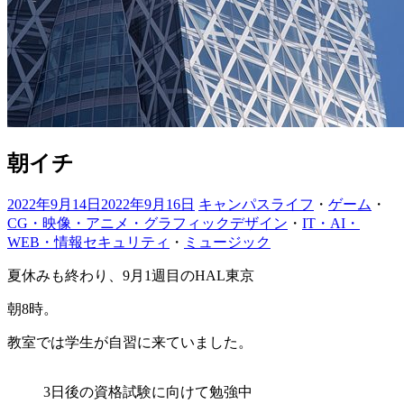
朝イチ
2022年9月14日
2022年9月16日
キャンパスライフ
・
ゲーム
・
CG・映像・アニメ・グラフィックデザイン
・
IT・AI・
WEB・情報セキュリティ
・
ミュージック
夏休みも終わり、9月1週目のHAL東京
朝8時。
教室では学生が自習に来ていました。
3日後の資格試験に向けて勉強中