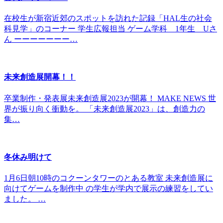
在校生が新宿近郊のスポットを訪れた記録「HAL生の社会
科見学」のコーナー 学生広報担当 ゲーム学科 1年生 Uさ
ん ーーーーーーー…
未来創造展開幕！！
卒業制作・発表展未来創造展2023が開幕！ MAKE NEWS 世
界が振り向く衝動を。 「未来創造展2023」は、創造力の
集…
冬休み明けて
1月6日朝10時のコクーンタワーのとある教室 未来創造展に
向けてゲームを制作中 の学生が学内で展示の練習をしてい
ました。 …