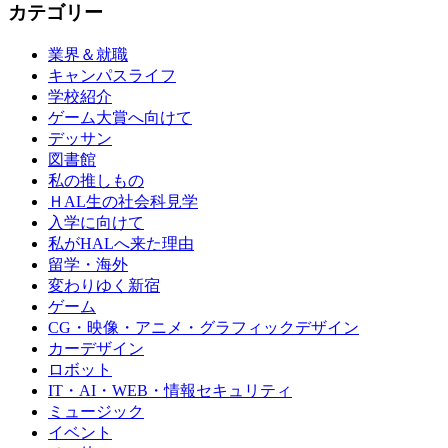
カテゴリー
業界＆就職
キャンパスライフ
学校紹介
ゲーム大賞へ向けて
デッサン
図書館
私の推しもの
ＨAL生の社会科見学
入学に向けて
私がHALへ来た理由
留学・海外
変わりゆく新宿
ゲーム
CG・映像・アニメ・グラフィックデザイン
カーデザイン
ロボット
IT・AI・WEB・情報セキュリティ
ミュージック
イベント